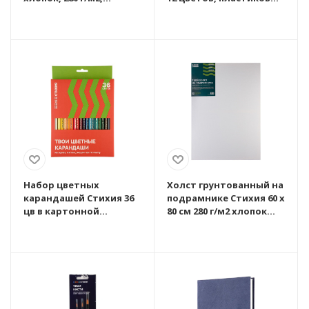
акриловый грунт,
пенал MPST02000
среднее зерно
MPST06053
Набор цветных
Холст грунтованный на
карандашей Стихия 36
подрамнике Стихия 60 x
цв в картонной
80 см 280 г/м2 хлопок
упаковке MPST03003
MPST06024