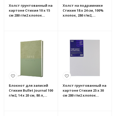
Холст грунтованный на
Холст на подрамнике
картоне Стихия 10 x 15
Стихия 18 x 24 см, 100%
см 280 г/м2 хлопок
хлопок, 280 г/м2,
MPST06001
акриловый грунт,
среднее зерно
MPST06045
Блокнот для записей
Холст грунтованный на
Стихия Bullet Journal 100
картоне Стихия 25 x 30
г/м2, 14 x 20 см, 80 л,
см 280 г/м2 хлопок
жесткая обложка,
MPST06008
оливковый MPST04045